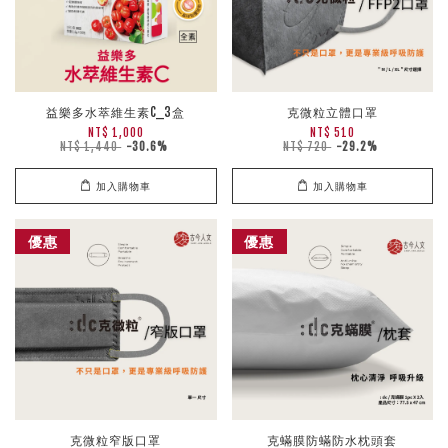
益樂多水萃維生素C_3盒
克微粒立體口罩
NT$ 1,000
NT$ 510
NT$ 1,440
-30.6%
NT$ 720
-29.2%
加入購物車
加入購物車
優惠
優惠
克微粒窄版口罩
克蟎膜防蟎防水枕頭套