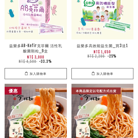
益樂多AB-Kefir克菲爾 活性乳
益樂多高效能益生菌_買3送1
酸菌顆粒_9盒
NT$ 1,650
NT$ 2,200
-25%
NT$ 3,000
NT$ 4,500
-33.3%
加入購物車
加入購物車
優惠
本商品限定以宅配方式出貨