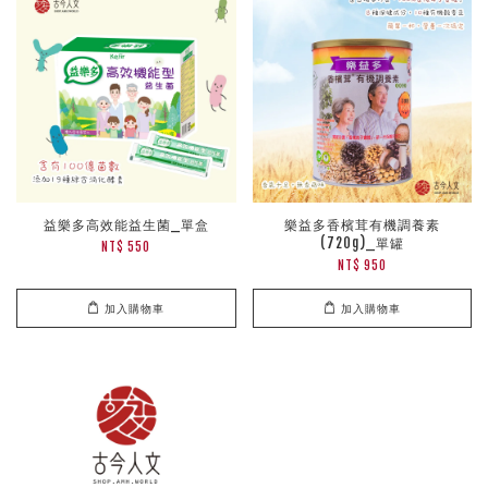
益樂多高效能益生菌_單盒
樂益多香檳茸有機調養素
(720g)_單罐
NT$ 550
NT$ 950
加入購物車
加入購物車