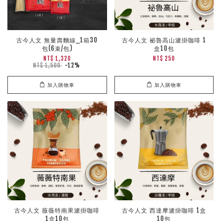
古今人文 無量壽麵線_1箱30
古今人文 祕魯高山濾掛咖啡 1
包(6束/包)
盒10包
NT$ 1,320
NT$ 250
NT$ 1,500
-12%
加入購物車
加入購物車
古今人文 薇薇特南果濾掛咖啡
古今人文 西達摩濾掛咖啡 1盒
1盒10包
10包