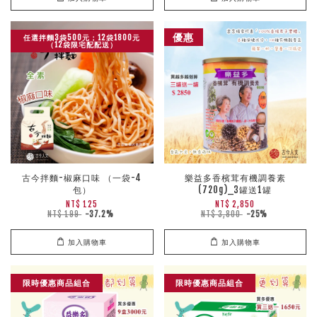
優惠
任選拌麵3袋500元；12袋1800元
（12袋限宅配配送）
古今拌麵-椒麻口味 （一袋-4
樂益多香檳茸有機調養素
包）
(720g)_3罐送1罐
NT$ 125
NT$ 2,850
NT$ 199
-37.2%
NT$ 3,800
-25%
加入購物車
加入購物車
限時優惠商品組合
限時優惠商品組合