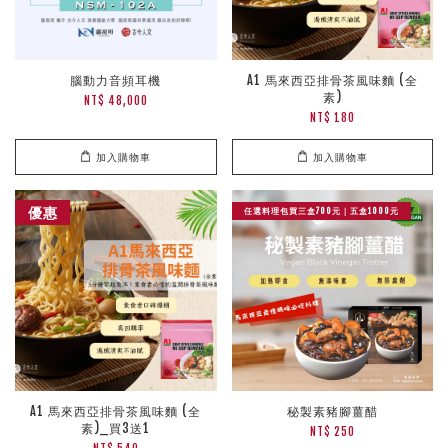
腦動力音頻耳機
A1 馬來西亞排骨茶風味麵 (全
素)
NT$ 48,000
NT$ 180
加入購物車
加入購物車
優惠
任選料理包買三盒700元｜五盒1000元
A1 馬來西亞排骨茶風味麵 (全
秘製素豬腳薑醋
素)_買3送1
NT$ 250