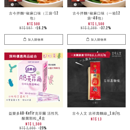
古今拌麵-椒麻口味（三袋-12
古今拌麵-椒麻口味（一箱12
包）
袋-48包）
NT$ 500
NT$ 1,500
NT$ 597
-16.2%
NT$ 2,388
-37.2%
加入購物車
加入購物車
一束團購價-110包以上,11元/包
限時優惠商品組合
益樂多AB-Kefir克菲爾 活性乳
古今人文 吉祥壽麵線_1束/包
酸菌顆粒_4盒
NT$ 13
NT$ 1,500
NT$ 2,000
-25%