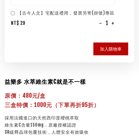
【古今人文】宅配送禮用，發票另寄(掛號)專區
-
+
NT$ 29
加入購物車
益樂多 水萃維生素C就是不一樣
原價：480元/盒
三盒特價：1000元（下單再折95折）
採用法國進口的天然西印度櫻桃萃取
維生素C含量150mg，原廠授權認證
SR緩釋晶球包覆技術，人體安全有效吸收