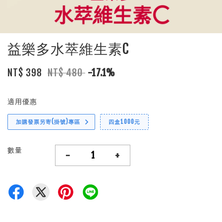
益樂多水萃維生素C
NT$ 398
NT$ 480
-17.1%
適用優惠
加購發票另寄(掛號)專區
四盒1000元
數量
-
+