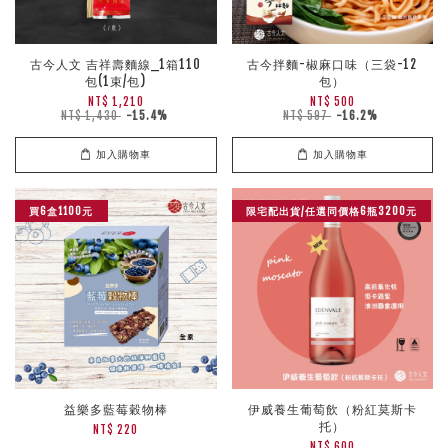
古今人文 吉祥壽麵線_1箱110
古今拌麵-椒麻口味（三袋-12
包(1束/包)
包）
NT$ 1,210
NT$ 500
NT$ 1,430
-15.4%
NT$ 597
-16.2%
加入購物車
加入購物車
買6盒1100元
限宅配出貨/任選同價格6瓶3200元
益樂多藍莓穀物棒
伊威養生葡萄飲（粉紅莫斯卡
托）
NT$ 220
NT$ 600