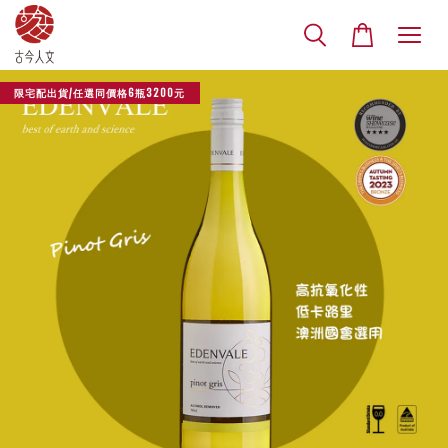
限宅配出貨/任選同價格6瓶3200元