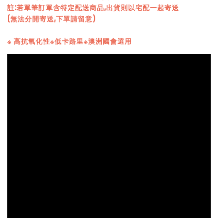
註:若單筆訂單含特定配送商品,出貨則以宅配一起寄送
(無法分開寄送,下單請留意)
※ 高抗氧化性※低卡路里※澳洲國會選用
【古今人文】宅配送禮用，發票另寄(掛號)專區
-
+
NT$ 29
加入購物車