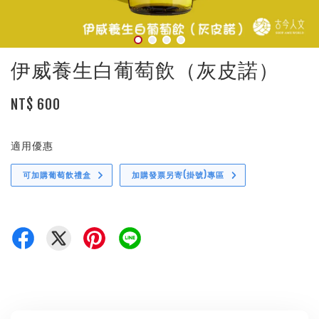
伊威養生白葡萄飲（灰皮諾）
NT$ 600
適用優惠
可加購葡萄飲禮盒
加購發票另寄(掛號)專區