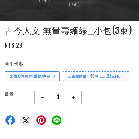
古今人文 無量壽麵線_小包(3束)
NT$ 28
適用優惠
加購發票另寄(掛號)專區
三束團購價（50包以上,22元/包）
數量
-
+