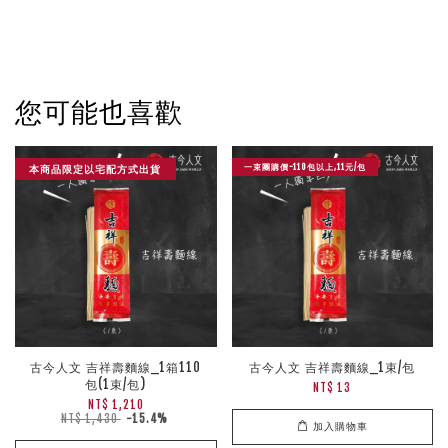
您可能也喜歡
一束團購價-110包以上,11元/包
本商品限定以宅配方式出貨
古今人文 吉祥壽麵線_1箱110
古今人文 吉祥壽麵線_1束/包
包(1束/包)
NT$ 13
NT$ 1,210
NT$ 1,430
-15.4%
加入購物車