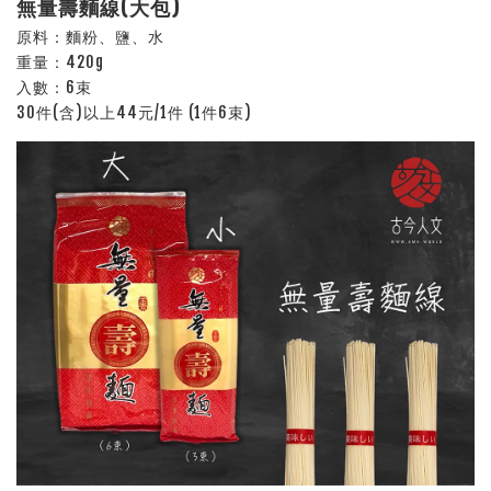
無量壽麵線(大包)
原料：麵粉、鹽、水
重量：420g
入數：6束
30件(含)以上44元/1件 (1件6束)